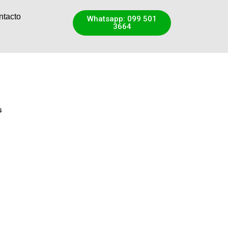
ntacto
Whatsapp: 099 501
3664
s